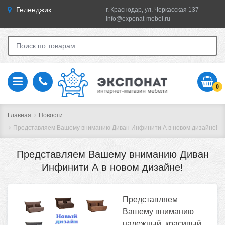
Геленджик
г. Краснодар, ул. Черкасская 137
info@exponat-mebel.ru
0
Главная
Новости
Представляем Вашему вниманию Диван Инфинити А в новом дизайне!
Представляем Вашему вниманию Диван
Инфинити А в новом дизайне!
Представляем
Вашему вниманию
надежный, красивый,