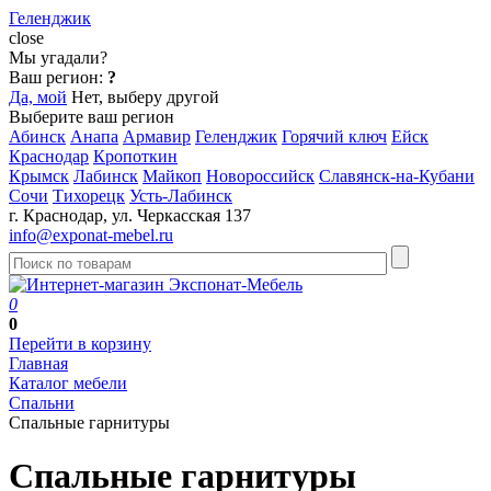
Геленджик
close
Мы угадали?
Ваш регион:
?
Да, мой
Нет, выберу другой
Выберите ваш регион
Абинск
Анапа
Армавир
Геленджик
Горячий ключ
Ейск
Краснодар
Кропоткин
Крымск
Лабинск
Майкоп
Новороссийск
Славянск-на-Кубани
Сочи
Тихорецк
Усть-Лабинск
г. Краснодар, ул. Черкасская 137
info@exponat-mebel.ru
0
0
Перейти в корзину
Главная
Каталог мебели
Спальни
Спальные гарнитуры
Спальные гарнитуры