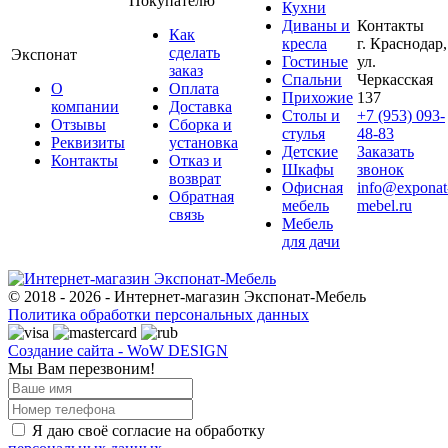
Покупателю
Кухни
Диваны и
Контакты
Как
кресла
г. Краснодар,
сделать
Экспонат
Гостиные
ул.
заказ
Спальни
Черкасская
О
Оплата
Прихожие
137
компании
Доставка
Столы и
+7 (953) 093-
Отзывы
Сборка и
стулья
48-83
Реквизиты
установка
Детские
Заказать
Контакты
Отказ и
Шкафы
звонок
возврат
Офисная
info@exponat
Обратная
мебель
mebel.ru
связь
Мебель
для дачи
© 2018 - 2026 - Интернет-магазин Экспонат-Мебель
Политика обработки персональных данных
Создание сайта - WoW DESIGN
Мы Вам перезвоним!
Я даю своё согласие на обработку