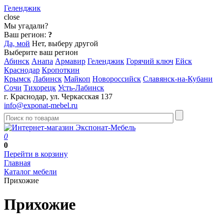
Геленджик
close
Мы угадали?
Ваш регион:
?
Да, мой
Нет, выберу другой
Выберите ваш регион
Абинск
Анапа
Армавир
Геленджик
Горячий ключ
Ейск
Краснодар
Кропоткин
Крымск
Лабинск
Майкоп
Новороссийск
Славянск-на-Кубани
Сочи
Тихорецк
Усть-Лабинск
г. Краснодар, ул. Черкасская 137
info@exponat-mebel.ru
0
0
Перейти в корзину
Главная
Каталог мебели
Прихожие
Прихожие