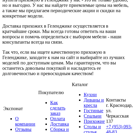
но и выгодно. У нас вы найдете приемлемые цены на мебель,
а также мы предлагаем периодические акции и скидки на
конкретные модели.
Доставка прихожих в Геленджике осуществляется в
кратчайшие сроки. Мы всегда готовы ответить на ваши
вопросы и помочь определиться с выбором мебели - наши
консультанты всегда на связи.
Так что, если вы ищете качественную прихожую в
Геленджике, заходите к нам на сайт и выбирайте из лучших
моделей по доступным ценам. Мы гарантируем, что вы
останетесь довольны покупкой и насладитесь ее
долговечностью и превосходным качеством!
Каталог
Покупателю
Кухни
Диваны и
Контакты
Как
кресла
г. Краснодар,
сделать
Экспонат
Гостиные
ул.
заказ
Спальни
Черкасская
О
Оплата
Прихожие
137
компании
Доставка
Столы и
+7 (953) 093-
Отзывы
Сборка и
стулья
48-83