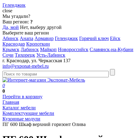
Геленджик
close
Мы угадали?
Ваш регион:
?
Да, мой
Нет, выберу другой
Выберите ваш регион
Абинск
Анапа
Армавир
Геленджик
Горячий ключ
Ейск
Краснодар
Кропоткин
Крымск
Лабинск
Майкоп
Новороссийск
Славянск-на-Кубани
Сочи
Тихорецк
Усть-Лабинск
г. Краснодар, ул. Черкасская 137
info@exponat-mebel.ru
0
0
Перейти в корзину
Главная
Каталог мебели
Комплектующие мебели
Кухонные модули
ПГ 600 Шкаф верхний горизонт Олива