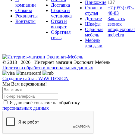
Прихожие
137
компании
Доставка
Столы и
+7 (953) 093-
Отзывы
Сборка и
стулья
48-83
Реквизиты
установка
Детские
Заказать
Контакты
Отказ и
Шкафы
звонок
возврат
Офисная
info@exponat
Обратная
мебель
mebel.ru
связь
Мебель
для дачи
© 2018 - 2026 - Интернет-магазин Экспонат-Мебель
Политика обработки персональных данных
Создание сайта - WoW DESIGN
Мы Вам перезвоним!
Я даю своё согласие на обработку
персональных данных