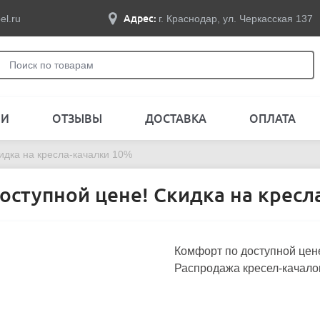
el.ru
Адрес:
г. Краснодар, ул. Черкасская 137
ЛИ
ОТЗЫВЫ
ДОСТАВКА
ОПЛАТА
идка на кресла-качалки 10%
оступной цене! Скидка на кресл
Комфорт по доступной це
Распродажа кресел-качалок