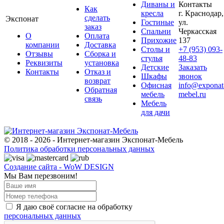
Диваны и
Контакты
Как
кресла
г. Краснодар,
сделать
Экспонат
Гостиные
ул.
заказ
Спальни
Черкасская
О
Оплата
Прихожие
137
компании
Доставка
Столы и
+7 (953) 093-
Отзывы
Сборка и
стулья
48-83
Реквизиты
установка
Детские
Заказать
Контакты
Отказ и
Шкафы
звонок
возврат
Офисная
info@exponat
Обратная
мебель
mebel.ru
связь
Мебель
для дачи
© 2018 - 2026 - Интернет-магазин Экспонат-Мебель
Политика обработки персональных данных
Создание сайта - WoW DESIGN
Мы Вам перезвоним!
Я даю своё согласие на обработку
персональных данных