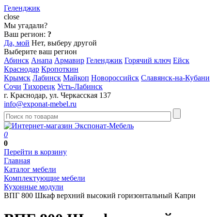
Геленджик
close
Мы угадали?
Ваш регион:
?
Да, мой
Нет, выберу другой
Выберите ваш регион
Абинск
Анапа
Армавир
Геленджик
Горячий ключ
Ейск
Краснодар
Кропоткин
Крымск
Лабинск
Майкоп
Новороссийск
Славянск-на-Кубани
Сочи
Тихорецк
Усть-Лабинск
г. Краснодар, ул. Черкасская 137
info@exponat-mebel.ru
0
0
Перейти в корзину
Главная
Каталог мебели
Комплектующие мебели
Кухонные модули
ВПГ 800 Шкаф верхний высокий горизонтальный Капри