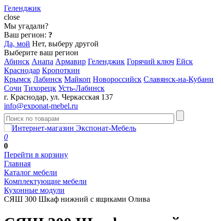
Геленджик
close
Мы угадали?
Ваш регион:
?
Да, мой
Нет, выберу другой
Выберите ваш регион
Абинск
Анапа
Армавир
Геленджик
Горячий ключ
Ейск
Краснодар
Кропоткин
Крымск
Лабинск
Майкоп
Новороссийск
Славянск-на-Кубани
Сочи
Тихорецк
Усть-Лабинск
г. Краснодар, ул. Черкасская 137
info@exponat-mebel.ru
0
0
Перейти в корзину
Главная
Каталог мебели
Комплектующие мебели
Кухонные модули
СЯШ 300 Шкаф нижний с ящиками Олива