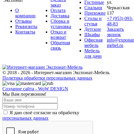
Экспонат
Гостиные
ул.
заказ
Спальни
Черкасская
О
Оплата
Прихожие
137
компании
Доставка
Столы и
+7 (953) 093-
Отзывы
Сборка и
стулья
48-83
Реквизиты
установка
Детские
Заказать
Контакты
Отказ и
Шкафы
звонок
возврат
Офисная
info@exponat
Обратная
мебель
mebel.ru
связь
Мебель
для дачи
© 2018 - 2026 - Интернет-магазин Экспонат-Мебель
Политика обработки персональных данных
Создание сайта - WoW DESIGN
Мы Вам перезвоним!
Я даю своё согласие на обработку
персональных данных