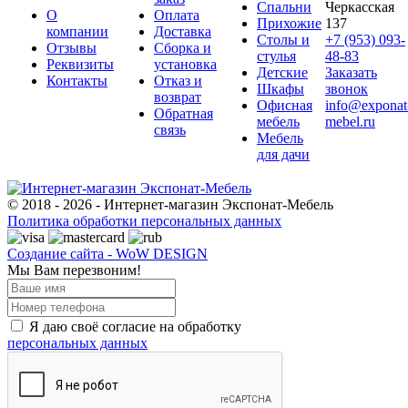
Спальни
Черкасская
О
Оплата
Прихожие
137
компании
Доставка
Столы и
+7 (953) 093-
Отзывы
Сборка и
стулья
48-83
Реквизиты
установка
Детские
Заказать
Контакты
Отказ и
Шкафы
звонок
возврат
Офисная
info@exponat
Обратная
мебель
mebel.ru
связь
Мебель
для дачи
© 2018 - 2026 - Интернет-магазин Экспонат-Мебель
Политика обработки персональных данных
Создание сайта - WoW DESIGN
Мы Вам перезвоним!
Я даю своё согласие на обработку
персональных данных