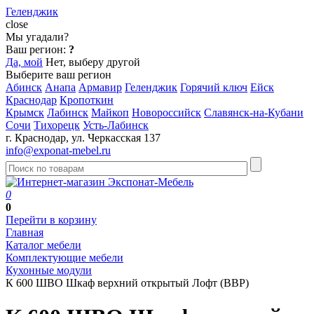
Геленджик
close
Мы угадали?
Ваш регион:
?
Да, мой
Нет, выберу другой
Выберите ваш регион
Абинск
Анапа
Армавир
Геленджик
Горячий ключ
Ейск
Краснодар
Кропоткин
Крымск
Лабинск
Майкоп
Новороссийск
Славянск-на-Кубани
Сочи
Тихорецк
Усть-Лабинск
г. Краснодар, ул. Черкасская 137
info@exponat-mebel.ru
0
0
Перейти в корзину
Главная
Каталог мебели
Комплектующие мебели
Кухонные модули
К 600 ШВО Шкаф верхний открытый Лофт (ВВР)