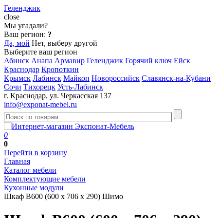
Геленджик
close
Мы угадали?
Ваш регион:
?
Да, мой
Нет, выберу другой
Выберите ваш регион
Абинск
Анапа
Армавир
Геленджик
Горячий ключ
Ейск
Краснодар
Кропоткин
Крымск
Лабинск
Майкоп
Новороссийск
Славянск-на-Кубани
Сочи
Тихорецк
Усть-Лабинск
г. Краснодар, ул. Черкасская 137
info@exponat-mebel.ru
0
0
Перейти в корзину
Главная
Каталог мебели
Комплектующие мебели
Кухонные модули
Шкаф В600 (600 х 706 х 290) Шимо