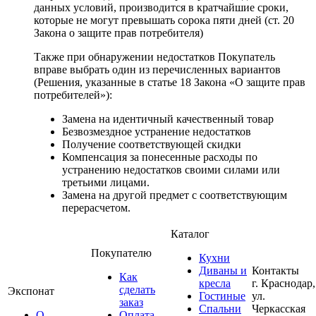
данных условий, производится в кратчайшие сроки,
которые не могут превышать сорока пяти дней (ст. 20
Закона о защите прав потребителя)
Также при обнаружении недостатков Покупатель
вправе выбрать один из перечисленных вариантов
(Решения, указанные в статье 18 Закона «О защите прав
потребителей»):
Замена на идентичный качественный товар
Безвозмездное устранение недостатков
Получение соответствующей скидки
Компенсация за понесенные расходы по
устранению недостатков своими силами или
третьими лицами.
Замена на другой предмет с соответствующим
перерасчетом.
Каталог
Покупателю
Кухни
Диваны и
Контакты
Как
кресла
г. Краснодар,
сделать
Экспонат
Гостиные
ул.
заказ
Спальни
Черкасская
О
Оплата