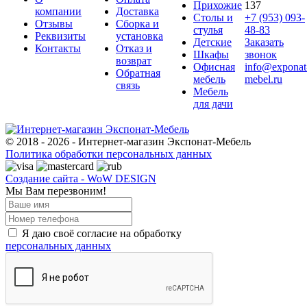
Прихожие
137
компании
Доставка
Столы и
+7 (953) 093-
Отзывы
Сборка и
стулья
48-83
Реквизиты
установка
Детские
Заказать
Контакты
Отказ и
Шкафы
звонок
возврат
Офисная
info@exponat
Обратная
мебель
mebel.ru
связь
Мебель
для дачи
© 2018 - 2026 - Интернет-магазин Экспонат-Мебель
Политика обработки персональных данных
Создание сайта - WoW DESIGN
Мы Вам перезвоним!
Я даю своё согласие на обработку
персональных данных