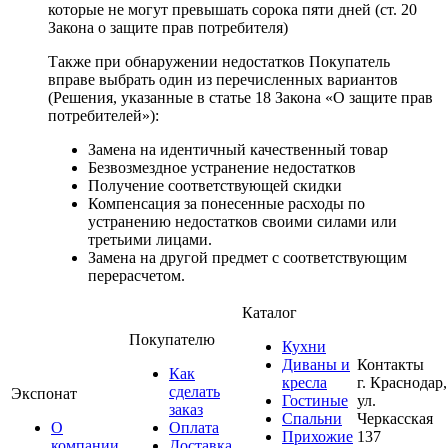
которые не могут превышать сорока пяти дней (ст. 20
Закона о защите прав потребителя)
Также при обнаружении недостатков Покупатель
вправе выбрать один из перечисленных вариантов
(Решения, указанные в статье 18 Закона «О защите прав
потребителей»):
Замена на идентичный качественный товар
Безвозмездное устранение недостатков
Получение соответствующей скидки
Компенсация за понесенные расходы по
устранению недостатков своими силами или
третьими лицами.
Замена на другой предмет с соответствующим
перерасчетом.
Каталог
Покупателю
Кухни
Диваны и
Контакты
Как
кресла
г. Краснодар,
сделать
Экспонат
Гостиные
ул.
заказ
Спальни
Черкасская
О
Оплата
Прихожие
137
компании
Доставка