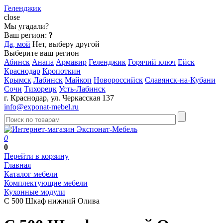
Геленджик
close
Мы угадали?
Ваш регион:
?
Да, мой
Нет, выберу другой
Выберите ваш регион
Абинск
Анапа
Армавир
Геленджик
Горячий ключ
Ейск
Краснодар
Кропоткин
Крымск
Лабинск
Майкоп
Новороссийск
Славянск-на-Кубани
Сочи
Тихорецк
Усть-Лабинск
г. Краснодар, ул. Черкасская 137
info@exponat-mebel.ru
0
0
Перейти в корзину
Главная
Каталог мебели
Комплектующие мебели
Кухонные модули
С 500 Шкаф нижний Олива