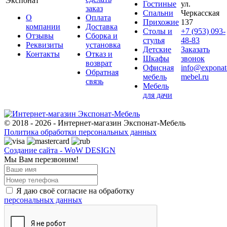
Экспонат
Гостиные
ул.
заказ
Спальни
Черкасская
О
Оплата
Прихожие
137
компании
Доставка
Столы и
+7 (953) 093-
Отзывы
Сборка и
стулья
48-83
Реквизиты
установка
Детские
Заказать
Контакты
Отказ и
Шкафы
звонок
возврат
Офисная
info@exponat
Обратная
мебель
mebel.ru
связь
Мебель
для дачи
© 2018 - 2026 - Интернет-магазин Экспонат-Мебель
Политика обработки персональных данных
Создание сайта - WoW DESIGN
Мы Вам перезвоним!
Я даю своё согласие на обработку
персональных данных