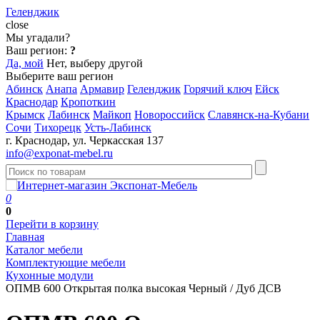
Геленджик
close
Мы угадали?
Ваш регион:
?
Да, мой
Нет, выберу другой
Выберите ваш регион
Абинск
Анапа
Армавир
Геленджик
Горячий ключ
Ейск
Краснодар
Кропоткин
Крымск
Лабинск
Майкоп
Новороссийск
Славянск-на-Кубани
Сочи
Тихорецк
Усть-Лабинск
г. Краснодар, ул. Черкасская 137
info@exponat-mebel.ru
0
0
Перейти в корзину
Главная
Каталог мебели
Комплектующие мебели
Кухонные модули
ОПМВ 600 Открытая полка высокая Черный / Дуб ДСВ