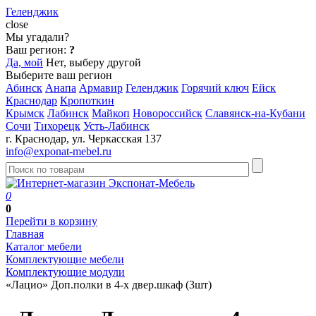
Геленджик
close
Мы угадали?
Ваш регион:
?
Да, мой
Нет, выберу другой
Выберите ваш регион
Абинск
Анапа
Армавир
Геленджик
Горячий ключ
Ейск
Краснодар
Кропоткин
Крымск
Лабинск
Майкоп
Новороссийск
Славянск-на-Кубани
Сочи
Тихорецк
Усть-Лабинск
г. Краснодар, ул. Черкасская 137
info@exponat-mebel.ru
0
0
Перейти в корзину
Главная
Каталог мебели
Комплектующие мебели
Комплектующие модули
«Лацио» Доп.полки в 4-х двер.шкаф (3шт)