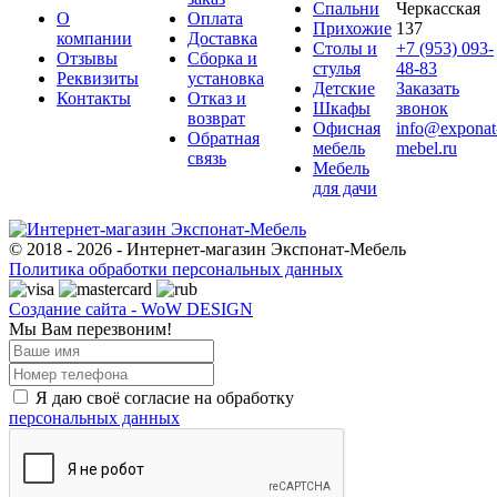
Спальни
Черкасская
О
Оплата
Прихожие
137
компании
Доставка
Столы и
+7 (953) 093-
Отзывы
Сборка и
стулья
48-83
Реквизиты
установка
Детские
Заказать
Контакты
Отказ и
Шкафы
звонок
возврат
Офисная
info@exponat
Обратная
мебель
mebel.ru
связь
Мебель
для дачи
© 2018 - 2026 - Интернет-магазин Экспонат-Мебель
Политика обработки персональных данных
Создание сайта - WoW DESIGN
Мы Вам перезвоним!
Я даю своё согласие на обработку
персональных данных